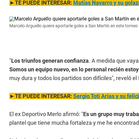
►TE PUEDE INTERESAR:
Matías Navarro y su golazo
Marcelo Arguello quiere aportarle goles a San Martín en este torneo 
"
Los triunfos generan confianza
. A medida que vayan
Somos un equipo nuevo, en lo personal recién esto
muy dura y todos los partidos son difíciles", reveló el 
►TE PUEDE INTERESAR:
Sergio Toti Arias y su feli
El ex Deportivo Merlo afirmó: "
Es un grupo muy traba
plantel que tiene mucha fortaleza y me he encontrad