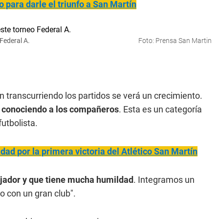
 para darle el triunfo a San Martín
Federal A.
Foto: Prensa San Martin
 transcurriendo los partidos se verá un crecimiento.
y conociendo a los compañeros
. Esta es un categoría
futbolista.
cidad por la primera victoria del Atlético San Martín
jador y que tiene mucha humildad
. Integramos un
o con un gran club".