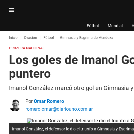
Fútbol
Mundial
A
Inicio
Ovación
Fútbol
Gimnasia y Esgrima de Mendoza
PRIMERA NACIONAL
Los goles de Imanol Go
puntero
Imanol González marcó otro gol en Gimnasia y E
Por
Omar Romero
romero.omar@diariouno.com.ar
Imanol González, el defensor le dio el triunfo a Gimnasia y Esgrima