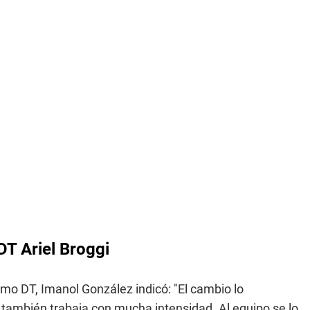
DT Ariel Broggi
omo DT, Imanol González indicó: "El cambio lo
 también trabaja con mucha intensidad. Al equipo se lo