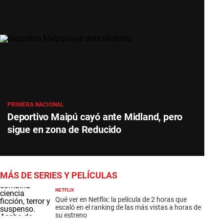
PRIMERA NACIONAL
Deportivo Maipú cayó ante Midland, pero
sigue en zona de Reducido
MÁS DE SERIES Y PELÍCULAS
NETFLIX
Qué ver en Netflix: la película de 2 horas que
escaló en el ranking de las más vistas a horas de
su estreno