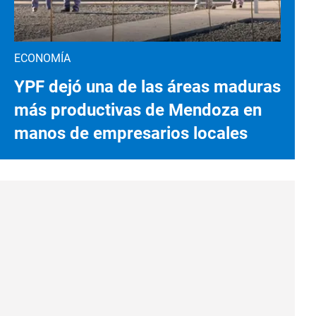
ECONOMÍA
YPF dejó una de las áreas maduras
más productivas de Mendoza en
manos de empresarios locales