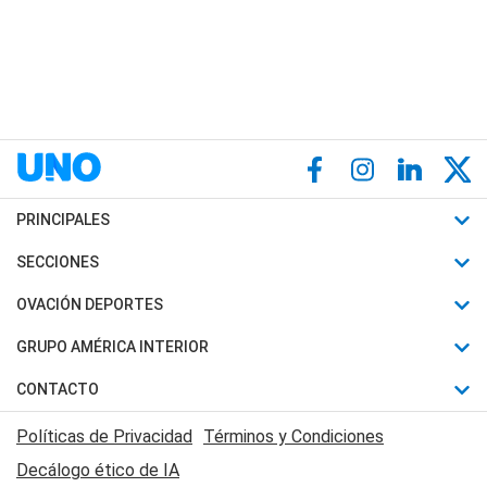
PRINCIPALES
Últimas Noticias
SECCIONES
Política
Horóscopo
OVACIÓN DEPORTES
Sociedad
Motores
Fútbol
GRUPO AMÉRICA INTERIOR
Policiales
Recetas
Mundial
Canal 7 en Vivo
CONTACTO
Judiciales
Trucos caseros
Automovilismo
Radio Nihuil
Acerca de Nosotros
Economia
Políticas de Privacidad
Términos y Condiciones
Series y Películas
Rugby
FM UNA
Contactanos
Decálogo ético de IA
Edictos y Solicitadas
Tenis