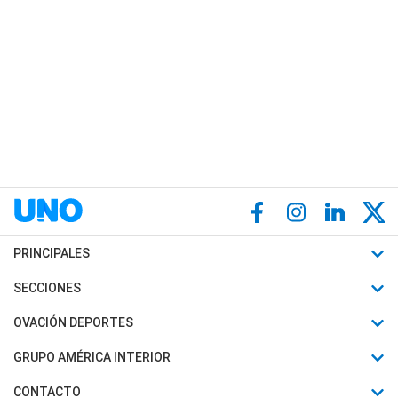
PRINCIPALES
Últimas Noticias
SECCIONES
Política
Horóscopo
OVACIÓN DEPORTES
Sociedad
Motores
Fútbol
GRUPO AMÉRICA INTERIOR
Policiales
Recetas
Mundial
Canal 7 en Vivo
CONTACTO