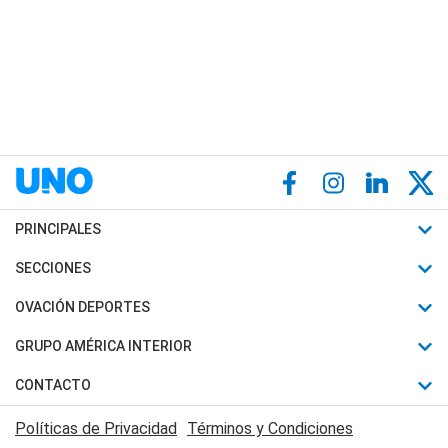
PRINCIPALES
Últimas Noticias
SECCIONES
Política
Horóscopo
OVACIÓN DEPORTES
Sociedad
Motores
Fútbol
GRUPO AMÉRICA INTERIOR
Policiales
Recetas
Mundial
Canal 7 en Vivo
CONTACTO
Judiciales
Trucos caseros
Automovilismo
Radio Nihuil
Acerca de Nosotros
Economia
Políticas de Privacidad
Términos y Condiciones
Series y Películas
Rugby