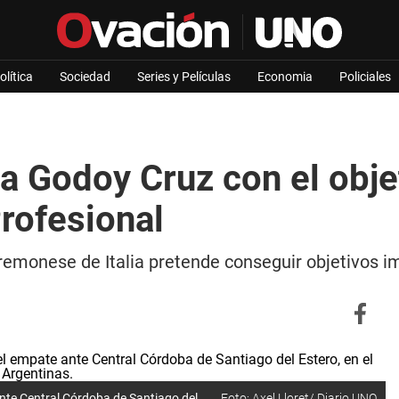
olítica
Sociedad
Series y Películas
Economia
Policiales
a Godoy Cruz con el objet
Profesional
Cremonese de Italia pretende conseguir objetivos 
te Central Córdoba de Santiago del
Foto: Axel Lloret/ Diario UNO