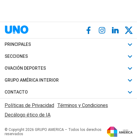
PRINCIPALES
Últimas Noticias
SECCIONES
Política
Horóscopo
OVACIÓN DEPORTES
Sociedad
Motores
Fútbol
GRUPO AMÉRICA INTERIOR
Policiales
Recetas
Mundial
Canal 7 en Vivo
CONTACTO
Judiciales
Trucos caseros
Automovilismo
Radio Nihuil
Acerca de Nosotros
Economia
Políticas de Privacidad
Términos y Condiciones
Series y Películas
Rugby
FM UNA
Contactanos
Decálogo ético de IA
Edictos y Solicitadas
Tenis
Radio Brava
Newsletter
Básquet
© Copyright 2026 GRUPO AMERICA – Todos los derechos
San Juan 8
reservados