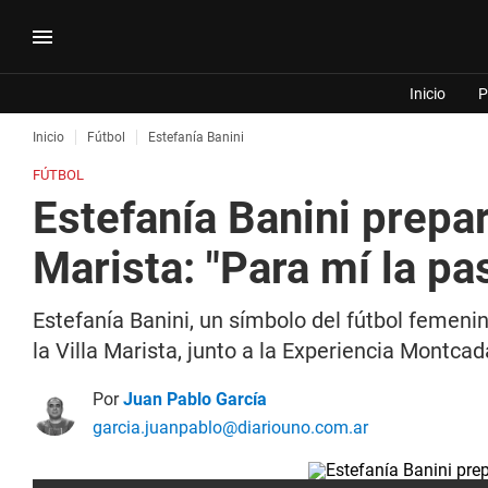
Inicio
P
Inicio
Fútbol
Estefanía Banini
FÚTBOL
Estefanía Banini prepa
Marista: "Para mí la pa
Estefanía Banini, un símbolo del fútbol femen
la Villa Marista, junto a la Experiencia Montca
Por
Juan Pablo García
garcia.juanpablo@diariouno.com.ar