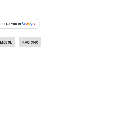
exclusivas en
NMEBOL
RACISMO