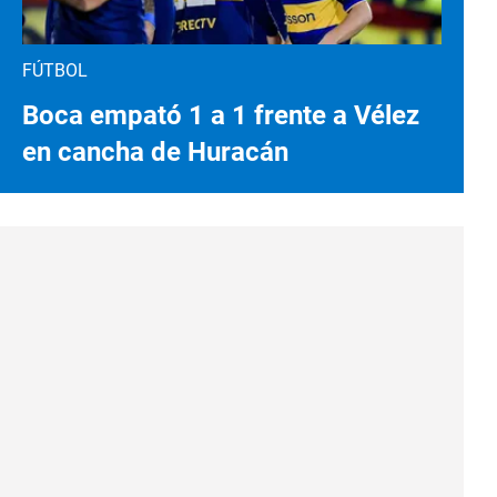
FÚTBOL
Boca empató 1 a 1 frente a Vélez
en cancha de Huracán