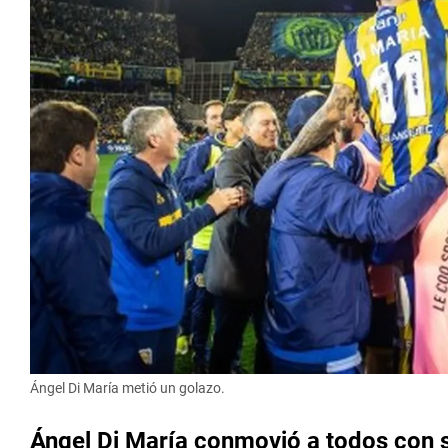
Ángel Di María metió un golazo.
Ángel Di María conmovió a todos con s