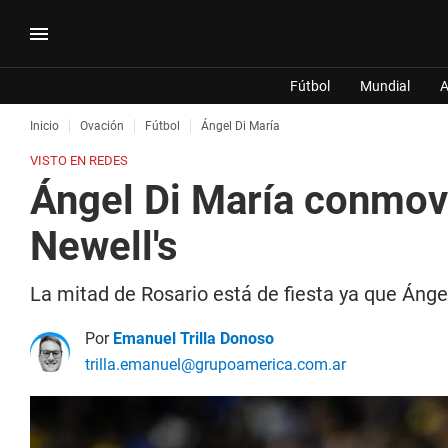
Fútbol
Mundial
A
Inicio
Ovación
Fútbol
Ángel Di María
VISTO EN REDES
Ángel Di María conmovi
Newell's
La mitad de Rosario está de fiesta ya que Ánge
Por
Emanuel Trilla Donoso
trilla.emanuel@grupoamerica.com.ar