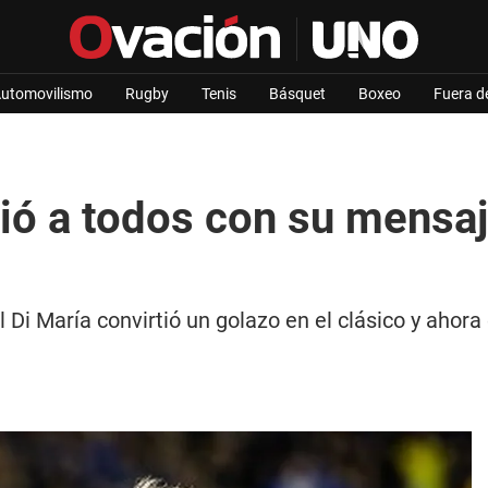
utomovilismo
Rugby
Tenis
Básquet
Boxeo
Fuera d
ó a todos con su mensaje
l Di María convirtió un golazo en el clásico y aho