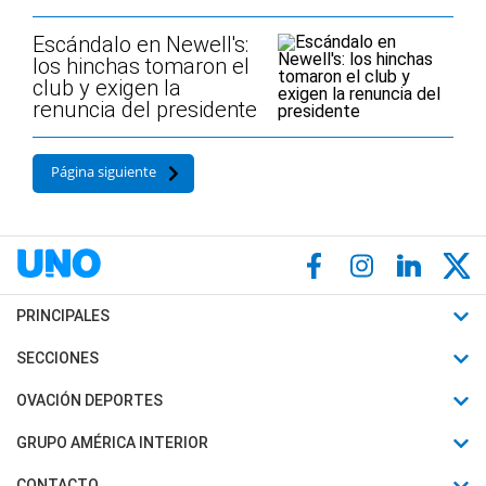
Escándalo en Newell's:
los hinchas tomaron el
club y exigen la
renuncia del presidente
Página siguiente
PRINCIPALES
Últimas Noticias
SECCIONES
Política
Horóscopo
OVACIÓN DEPORTES
Sociedad
Motores
Fútbol
GRUPO AMÉRICA INTERIOR
Policiales
Recetas
Mundial
Canal 7 en Vivo
CONTACTO