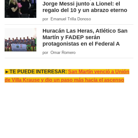
Jorge Messi junto a Lionel: el
regalo del 10 y un abrazo eterno
por Emanuel Trilla Donoso
Huracán Las Heras, Atlético San
Martín y FADEP serán
protagonistas en el Federal A
por Omar Romero
►TE PUEDE INTERESAR:
San Martín venció a Unión
de Villa Krause y dio un paso más hacia el ascenso