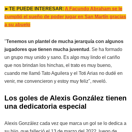
►TE PUEDE INTERESAR:
A Facundo Abraham se le
cumplió el sueño de poder jugar en San Martín gracias
a su abuelo
"
Tenemos un plantel de mucha jerarquía con algunos
jugadores que tienen mucha juventud
. Se ha formado
un grupo muy unido y sano. Es algo muy lindo el cariño
que nos brindan los hinchas, el trato es muy bueno,
cuando me llamó Tato Aguilera y el Toti Arias no dudé en
venir, me convencieron y estoy muy feliz", reveló.
Los goles de Alexis González tienen
una dedicatoria especial
Alexis González cada vez que marca un gol se lo dedica a
su hijo, que falleció el 13 de marzo del 2022, luego de