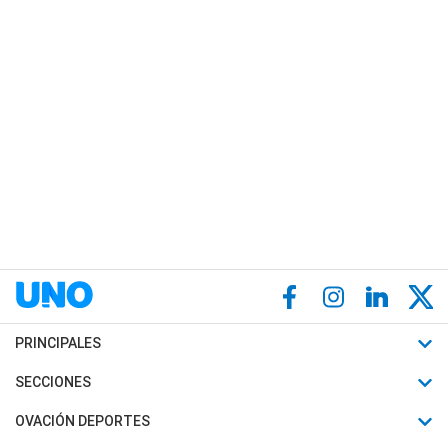
PRINCIPALES
Últimas Noticias
SECCIONES
Política
Horóscopo
OVACIÓN DEPORTES
Sociedad