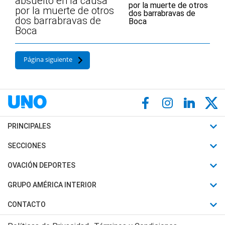
absuelto en la causa
por la muerte de otros
dos barrabravas de
Boca
Página siguiente
PRINCIPALES
Últimas Noticias
SECCIONES
Política
Horóscopo
OVACIÓN DEPORTES
Sociedad
Motores
Fútbol
GRUPO AMÉRICA INTERIOR
Policiales
Recetas
Mundial
Canal 7 en Vivo
CONTACTO
Judiciales
Trucos caseros
Automovilismo
Radio Nihuil
Acerca de Nosotros