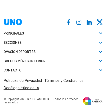
PRINCIPALES
Últimas Noticias
SECCIONES
Política
Horóscopo
OVACIÓN DEPORTES
Sociedad
Motores
Fútbol
GRUPO AMÉRICA INTERIOR
Policiales
Recetas
Mundial
Canal 7 en Vivo
CONTACTO
Judiciales
Trucos caseros
Automovilismo
Radio Nihuil
Acerca de Nosotros
Economia
Políticas de Privacidad
Términos y Condiciones
Series y Películas
Rugby
FM UNA
Contactanos
Decálogo ético de IA
Edictos y Solicitadas
Tenis
Radio Brava
Newsletter
Básquet
© Copyright 2026 GRUPO AMERICA – Todos los derechos
San Juan 8
reservados