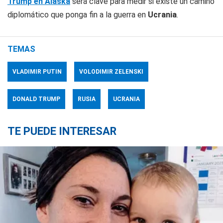
Trump en Alaska
será clave para medir si existe un camino
diplomático que ponga fin a la guerra en
Ucrania
.
TEMAS
VLADIMIR PUTIN
VOLODIMIR ZELENSKI
DONALD TRUMP
RUSIA
UCRANIA
TE PUEDE INTERESAR