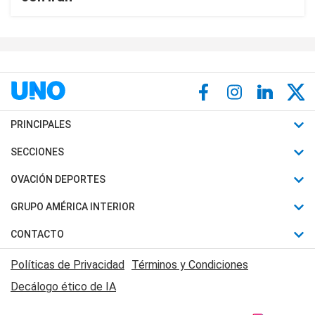
PRINCIPALES
Últimas Noticias
SECCIONES
Política
Horóscopo
OVACIÓN DEPORTES
Sociedad
Motores
Fútbol
GRUPO AMÉRICA INTERIOR
Policiales
Recetas
Mundial
Canal 7 en Vivo
CONTACTO
Judiciales
Trucos caseros
Automovilismo
Radio Nihuil
Acerca de Nosotros
Economia
Políticas de Privacidad
Términos y Condiciones
Series y Películas
Rugby
FM UNA
Contactanos
Decálogo ético de IA
Edictos y Solicitadas
Tenis
Radio Brava
Newsletter