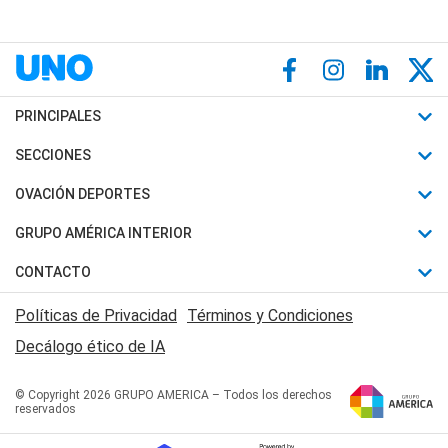
PRINCIPALES
Últimas Noticias
SECCIONES
Política
Horóscopo
OVACIÓN DEPORTES
Sociedad
Motores
Fútbol
GRUPO AMÉRICA INTERIOR
Policiales
Recetas
Mundial
Canal 7 en Vivo
CONTACTO
Judiciales
Trucos caseros
Automovilismo
Radio Nihuil
Acerca de Nosotros
Economia
Políticas de Privacidad
Términos y Condiciones
Series y Películas
Rugby
FM UNA
Contactanos
Decálogo ético de IA
Edictos y Solicitadas
Tenis
Radio Brava
Newsletter
Básquet
© Copyright 2026 GRUPO AMERICA – Todos los derechos
San Juan 8
reservados
Boxeo