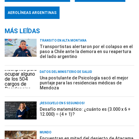
AEROLÍNEAS ARGENTINAS
MÁS LEÍDAS
TRÁNSITO EN ALTA MONTAÑA
Transportistas alertaron por el colapso en el
paso a Chile ante la demora en su reapertura
del lado argentino
DATOS DEL MINISTERIO DE SALUD
Una postulante de Psicología sacó el mejor
puntaje para las residencias médicas de
Mendoza
¡RESOLVELO EN 5 SEGUNDOS!
Desafío matemático: ¿cuánto es (3.000 x 6 +
12.000) ÷ (4 + 1)?
MUNDO
Encuentran en mitad del desierto de Atacama