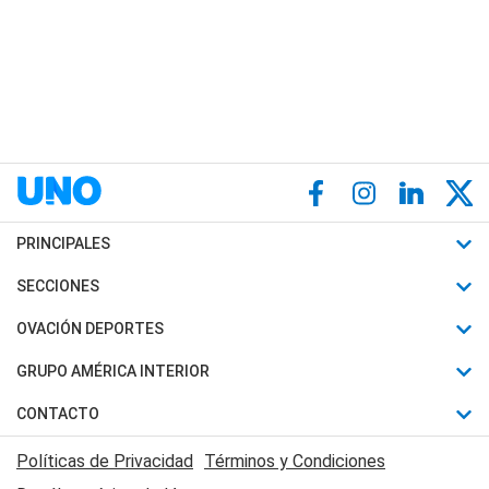
PRINCIPALES
Últimas Noticias
SECCIONES
Política
Horóscopo
OVACIÓN DEPORTES
Sociedad
Motores
Fútbol
GRUPO AMÉRICA INTERIOR
Policiales
Recetas
Mundial
Canal 7 en Vivo
CONTACTO
Judiciales
Trucos caseros
Automovilismo
Radio Nihuil
Acerca de Nosotros
Economia
Políticas de Privacidad
Términos y Condiciones
Series y Películas
Rugby
FM UNA