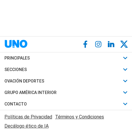
PRINCIPALES
Últimas Noticias
SECCIONES
Política
Horóscopo
OVACIÓN DEPORTES
Sociedad
Motores
Fútbol
GRUPO AMÉRICA INTERIOR
Policiales
Recetas
Mundial
Canal 7 en Vivo
CONTACTO
Judiciales
Trucos caseros
Automovilismo
Radio Nihuil
Acerca de Nosotros
Economia
Políticas de Privacidad
Términos y Condiciones
Series y Películas
Rugby
FM UNA
Contactanos
Decálogo ético de IA
Edictos y Solicitadas
Tenis
Radio Brava