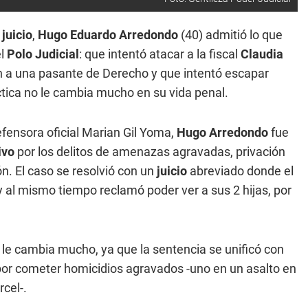
l
juicio
,
Hugo Eduardo Arredondo
(40) admitió lo que
el
Polo Judicial
: que intentó atacar a la fiscal
Claudia
 a una pasante de Derecho y que intentó escapar
tica no le cambia mucho en su vida penal.
efensora oficial Marian Gil Yoma,
Hugo Arredondo
fue
ivo
por los delitos de amenazas agravadas, privación
ón. El caso se resolvió con un
juicio
abreviado donde el
 al mismo tiempo reclamó poder ver a sus 2 hijas, por
 le cambia mucho, ya que la sentencia se unificó con
por cometer homicidios agravados -uno en un asalto en
rcel-.