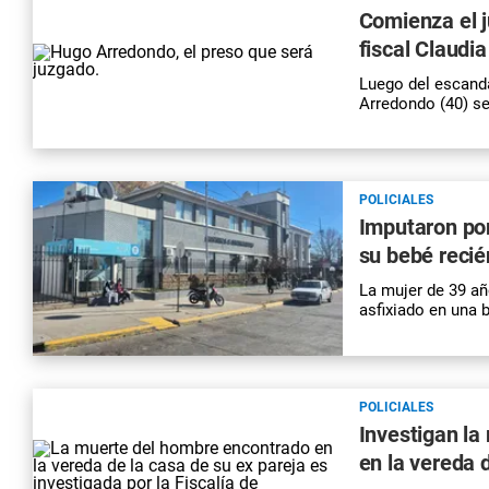
Comienza el j
fiscal Claudi
Luego del escanda
Arredondo (40) ser
POLICIALES
Imputaron por
su bebé recié
La mujer de 39 añ
asfixiado en una 
POLICIALES
Investigan la
en la vereda 