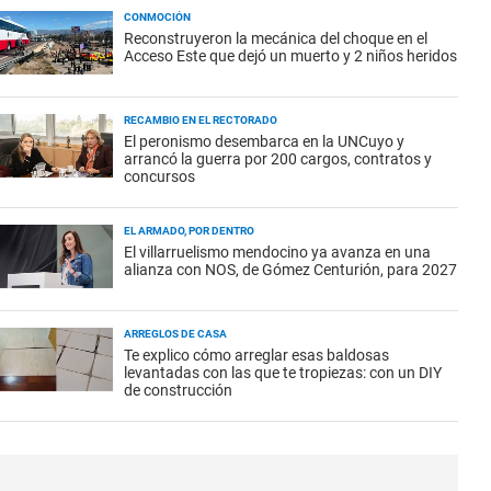
CONMOCIÓN
Reconstruyeron la mecánica del choque en el
Acceso Este que dejó un muerto y 2 niños heridos
RECAMBIO EN EL RECTORADO
El peronismo desembarca en la UNCuyo y
arrancó la guerra por 200 cargos, contratos y
concursos
EL ARMADO, POR DENTRO
El villarruelismo mendocino ya avanza en una
alianza con NOS, de Gómez Centurión, para 2027
ARREGLOS DE CASA
Te explico cómo arreglar esas baldosas
levantadas con las que te tropiezas: con un DIY
de construcción