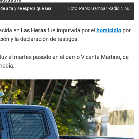
de alta y se espera que sea
Foto: Pablo Gamba/ Radio Nihuil
nacida en
Las Heras
fue imputada por el
homicidio
por
ión y la declaración de testigos.
uz el martes pasado en el barrio Vicente Martino, de
media.