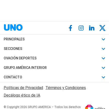
PRINCIPALES
Últimas Noticias
SECCIONES
Política
Horóscopo
OVACIÓN DEPORTES
Sociedad
Motores
Fútbol
GRUPO AMÉRICA INTERIOR
Policiales
Recetas
Mundial
Canal 7 en Vivo
CONTACTO
Judiciales
Trucos caseros
Automovilismo
Radio Nihuil
Acerca de Nosotros
Economia
Políticas de Privacidad
Términos y Condiciones
Series y Películas
Rugby
FM UNA
Contactanos
Decálogo ético de IA
Edictos y Solicitadas
Tenis
Radio Brava
Newsletter
Básquet
© Copyright 2026 GRUPO AMERICA – Todos los derechos
San Juan 8