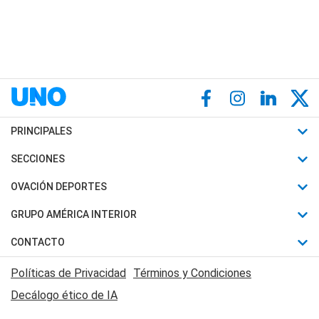
PRINCIPALES
Últimas Noticias
SECCIONES
Política
Horóscopo
OVACIÓN DEPORTES
Sociedad
Motores
Fútbol
GRUPO AMÉRICA INTERIOR
Policiales
Recetas
Mundial
Canal 7 en Vivo
CONTACTO
Judiciales
Trucos caseros
Automovilismo
Radio Nihuil
Acerca de Nosotros
Economia
Políticas de Privacidad
Términos y Condiciones
Series y Películas
Rugby
FM UNA
Contactanos
Decálogo ético de IA
Edictos y Solicitadas
Tenis
Radio Brava
Newsletter