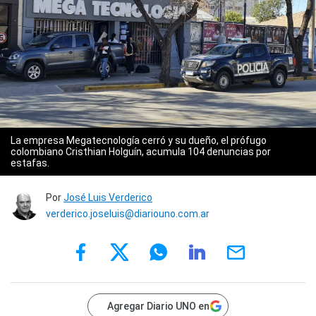
La empresa Megatecnología cerró y su dueño, el prófugo
colombiano Cristhian Holguín, acumula 104 denuncias por
estafas.
Por
José Luis Verderico
verderico.joseluis@diariouno.com.ar
Agregar Diario UNO en