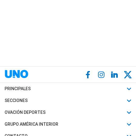
PRINCIPALES
Últimas Noticias
SECCIONES
Política
Horóscopo
OVACIÓN DEPORTES
Sociedad
Motores
Fútbol
GRUPO AMÉRICA INTERIOR
Policiales
Recetas
Mundial
Canal 7 en Vivo