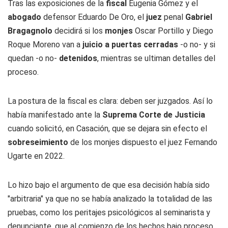
Tras las exposiciones de la
fiscal
Eugenia Gómez y el
abogado
defensor Eduardo De Oro, el
juez
penal
Gabriel
Bragagnolo
decidirá si los
monjes
Oscar Portillo y Diego
Roque Moreno van a
juicio a puertas cerradas
-o no- y si
quedan -o no-
detenidos
, mientras se ultiman detalles del
proceso.
La postura de la fiscal es clara: deben ser juzgados. Así lo
había manifestado ante la
Suprema Corte de Justicia
cuando solicitó, en Casación, que se dejara sin efecto el
sobreseimiento
de los monjes dispuesto el juez Fernando
Ugarte en 2022.
Lo hizo bajo el argumento de que esa decisión había sido
"arbitraria" ya que no se había analizado la totalidad de las
pruebas, como los peritajes psicológicos al seminarista y
denunciante, que al comienzo de los hechos bajo proceso