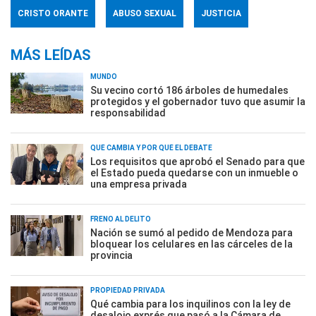
CRISTO ORANTE
ABUSO SEXUAL
JUSTICIA
MÁS LEÍDAS
MUNDO
Su vecino cortó 186 árboles de humedales
protegidos y el gobernador tuvo que asumir la
responsabilidad
QUÉ CAMBIA Y POR QUÉ EL DEBATE
Los requisitos que aprobó el Senado para que
el Estado pueda quedarse con un inmueble o
una empresa privada
FRENO AL DELITO
Nación se sumó al pedido de Mendoza para
bloquear los celulares en las cárceles de la
provincia
PROPIEDAD PRIVADA
Qué cambia para los inquilinos con la ley de
desalojo exprés que pasó a la Cámara de