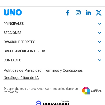
PRINCIPALES
Últimas Noticias
SECCIONES
Política
Horóscopo
OVACIÓN DEPORTES
Sociedad
Motores
Fútbol
GRUPO AMÉRICA INTERIOR
Policiales
Recetas
Mundial
Canal 7 en Vivo
CONTACTO
Judiciales
Trucos caseros
Automovilismo
Radio Nihuil
Acerca de Nosotros
Economia
Políticas de Privacidad
Términos y Condiciones
Series y Películas
Rugby
FM UNA
Contactanos
Decálogo ético de IA
Edictos y Solicitadas
Tenis
Radio Brava
Newsletter
Básquet
© Copyright 2026 GRUPO AMERICA – Todos los derechos
San Juan 8
reservados
Boxeo
Fuera de Juego