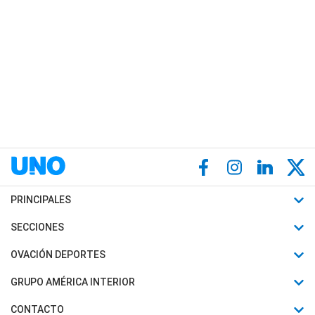
PRINCIPALES
Últimas Noticias
SECCIONES
Política
Horóscopo
OVACIÓN DEPORTES
Sociedad
Motores
Fútbol
GRUPO AMÉRICA INTERIOR
Policiales
Recetas
Mundial
Canal 7 en Vivo
CONTACTO