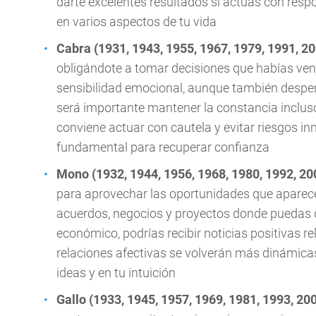
darte excelentes resultados si actúas con res
en varios aspectos de tu vida
Cabra (1931, 1943, 1955, 1967, 1979, 1991, 2
obligándote a tomar decisiones que habías veni
sensibilidad emocional, aunque también desperta
será importante mantener la constancia inclus
conviene actuar con cautela y evitar riesgos i
fundamental para recuperar confianza
Mono (1932, 1944, 1956, 1968, 1980, 1992, 20
para aprovechar las oportunidades que aparece
acuerdos, negocios y proyectos donde puedas 
económico, podrías recibir noticias positivas r
relaciones afectivas se volverán más dinámicas
ideas y en tu intuición
Gallo (1933, 1945, 1957, 1969, 1981, 1993, 20