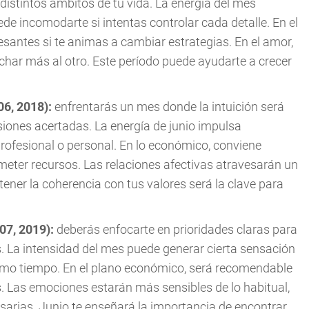
distintos ámbitos de tu vida. La energía del mes
de incomodarte si intentas controlar cada detalle. En el
santes si te animas a cambiar estrategias. En el amor,
har más al otro. Este período puede ayudarte a crecer
06, 2018):
enfrentarás un mes donde la intuición será
iones acertadas. La energía de junio impulsa
ofesional o personal. En lo económico, conviene
eter recursos. Las relaciones afectivas atravesarán un
ner la coherencia con tus valores será la clave para
007, 2019):
deberás enfocarte en prioridades claras para
. La intensidad del mes puede generar cierta sensación
ismo tiempo. En el plano económico, será recomendable
s. Las emociones estarán más sensibles de lo habitual,
arias. Junio te enseñará la importancia de encontrar