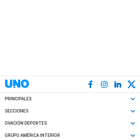
PRINCIPALES
Últimas Noticias
SECCIONES
Política
Horóscopo
OVACIÓN DEPORTES
Sociedad
Motores
Fútbol
GRUPO AMÉRICA INTERIOR