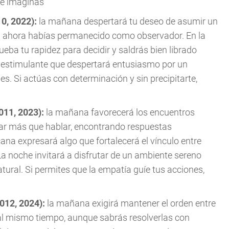
ue imaginas
10, 2022):
la mañana despertará tu deseo de asumir un
a ahora habías permanecido como observador. En la
eba tu rapidez para decidir y saldrás bien librado
e estimulante que despertará entusiasmo por un
s. Si actúas con determinación y sin precipitarte,
2011, 2023):
la mañana favorecerá los encuentros
har más que hablar, encontrando respuestas
ana expresará algo que fortalecerá el vínculo entre
La noche invitará a disfrutar de un ambiente sereno
ral. Si permites que la empatía guíe tus acciones,
2012, 2024):
la mañana exigirá mantener el orden entre
al mismo tiempo, aunque sabrás resolverlas con