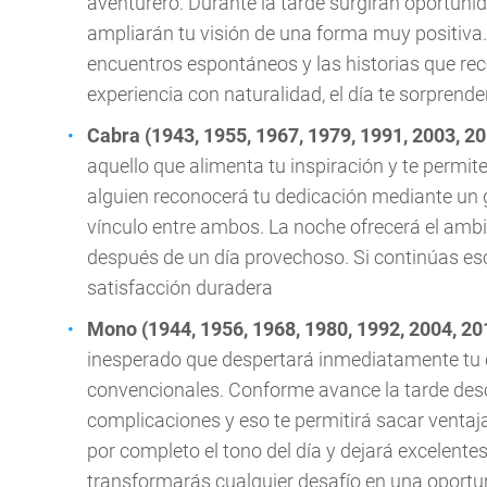
aventurero. Durante la tarde surgirán oportun
ampliarán tu visión de una forma muy positiva.
encuentros espontáneos y las historias que re
experiencia con naturalidad, el día te sorpren
Cabra (1943, 1955, 1967, 1979, 1991, 2003, 2
aquello que alimenta tu inspiración y te permite
alguien reconocerá tu dedicación mediante un 
vínculo entre ambos. La noche ofrecerá el ambie
después de un día provechoso. Si continúas e
satisfacción duradera
Mono (1944, 1956, 1968, 1980, 1992, 2004, 20
inesperado que despertará inmediatamente tu 
convencionales. Conforme avance la tarde des
complicaciones y eso te permitirá sacar venta
por completo el tono del día y dejará excelente
transformarás cualquier desafío en una oport