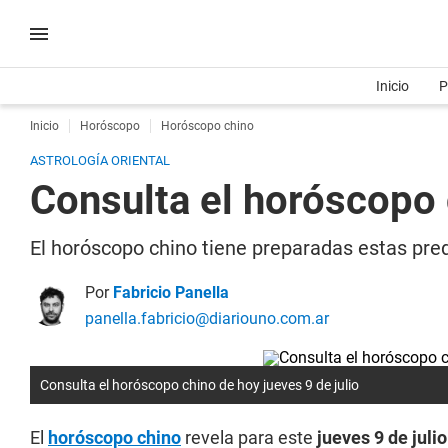
Inicio
P
Inicio
Horóscopo
Horóscopo chino
ASTROLOGÍA ORIENTAL
Consulta el horóscopo 
El horóscopo chino tiene preparadas estas pred
Por
Fabricio Panella
panella.fabricio@diariouno.com.ar
Consulta el horóscopo chino de hoy jueves 9 de julio
El
horóscopo chino
revela para este
jueves 9 de juli