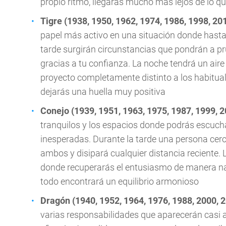
propio ritmo, llegarás mucho más lejos de lo q
Tigre (1938, 1950, 1962, 1974, 1986, 1998, 20
papel más activo en una situación donde hast
tarde surgirán circunstancias que pondrán a pru
gracias a tu confianza. La noche tendrá un air
proyecto completamente distinto a los habituale
dejarás una huella muy positiva
Conejo (1939, 1951, 1963, 1975, 1987, 1999, 
tranquilos y los espacios donde podrás escuc
inesperadas. Durante la tarde una persona cerc
ambos y disipará cualquier distancia reciente. 
donde recuperarás el entusiasmo de manera natu
todo encontrará un equilibrio armonioso
Dragón (1940, 1952, 1964, 1976, 1988, 2000, 
varias responsabilidades que aparecerán casi 