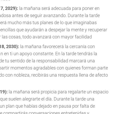
17, 2029):
la mañana será adecuada para poner en
adosa antes de seguir avanzando. Durante la tarde
cerá mucho más tus planes de lo que imaginabas
sencillas que ayudarán a despejar la mente y recuperar
er las cosas, todo avanzará con mayor facilidad
18, 2030):
la mañana favorecerá la cercanía con
 en ti un apoyo constante. En la tarde tendrás la
de tu sentido de la responsabilidad marcará una
mpartir momentos agradables con quienes forman parte
do con nobleza, recibirás una respuesta llena de afecto
019):
la mañana será propicia para regalarte un espacio
ue suelen alegrarte el día. Durante la tarde una
n plan que habías dejado en pausa por falta de
ue compartirás conversaciones entretenidas y