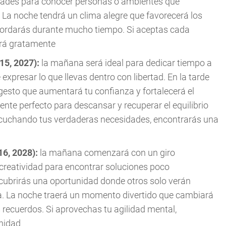
idades para conocer personas o ambientes que
 La noche tendrá un clima alegre que favorecerá los
cordarás durante mucho tiempo. Si aceptas cada
derá gratamente
015, 2027):
la mañana será ideal para dedicar tiempo a
 expresar lo que llevas dentro con libertad. En la tarde
gesto que aumentará tu confianza y fortalecerá el
nte perfecto para descansar y recuperar el equilibrio
scuchando tus verdaderas necesidades, encontrarás una
16, 2028):
la mañana comenzará con un giro
creatividad para encontrar soluciones poco
cubrirás una oportunidad donde otros solo verán
ja. La noche traerá un momento divertido que cambiará
s recuerdos. Si aprovechas tu agilidad mental,
unidad