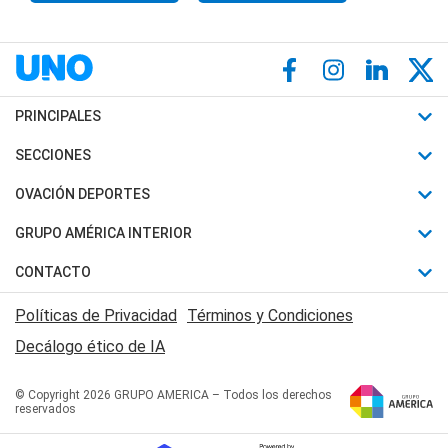
PRINCIPALES
Últimas Noticias
SECCIONES
Política
Horóscopo
OVACIÓN DEPORTES
Sociedad
Motores
Fútbol
GRUPO AMÉRICA INTERIOR
Policiales
Recetas
Mundial
Canal 7 en Vivo
CONTACTO
Judiciales
Trucos caseros
Automovilismo
Radio Nihuil
Acerca de Nosotros
Economia
Políticas de Privacidad
Términos y Condiciones
Series y Películas
Rugby
FM UNA
Contactanos
Decálogo ético de IA
Edictos y Solicitadas
Tenis
Radio Brava
Newsletter
Básquet
© Copyright 2026 GRUPO AMERICA – Todos los derechos
San Juan 8
reservados
Boxeo