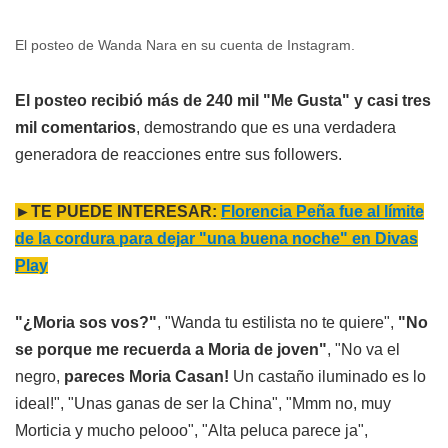
El posteo de Wanda Nara en su cuenta de Instagram.
El posteo recibió más de 240 mil "Me Gusta" y casi tres
mil comentarios
, demostrando que es una verdadera
generadora de reacciones entre sus followers.
►TE PUEDE INTERESAR:
Florencia Peña fue al límite
de la cordura para dejar "una buena noche" en Divas
Play
"¿Moria sos vos?"
, "Wanda tu estilista no te quiere",
"No
se porque me recuerda a Moria de joven"
, "No va el
negro,
pareces Moria Casan!
Un castaño iluminado es lo
ideal!", "Unas ganas de ser la China", "Mmm no, muy
Morticia y mucho pelooo", "Alta peluca parece ja",