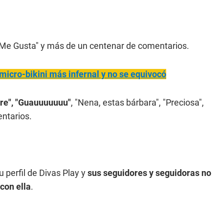
 "Me Gusta" y más de un centenar de comentarios.
n micro-bikini más infernal y no se equivocó
gre", "Guauuuuuuu"
, "Nena, estas bárbara", "Preciosa",
entarios.
 perfil de Divas Play y
sus seguidores y seguidoras no
con ella
.