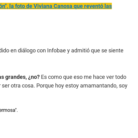
n", la foto de Viviana C
anosa que reventó las
ido en diálogo con Infobae y admitió que se siente
as grandes, ¿no?
Es como que eso me hace ver todo
 por ser otra cosa. Porque hoy estoy amamantando, soy