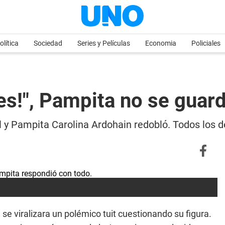
olítica
Sociedad
Series y Películas
Economia
Policiales
des!", Pampita no se guar
al y Pampita Carolina Ardohain redobló. Todos los d
se viralizara un polémico tuit cuestionando su figura.