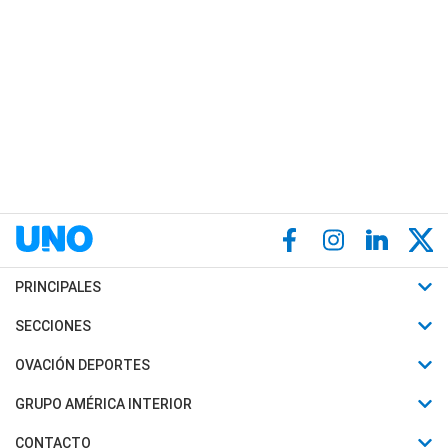
PRINCIPALES
Últimas Noticias
SECCIONES
Política
Horóscopo
OVACIÓN DEPORTES
Sociedad
Motores
Fútbol
GRUPO AMÉRICA INTERIOR
Policiales
Recetas
Mundial
Canal 7 en Vivo
CONTACTO