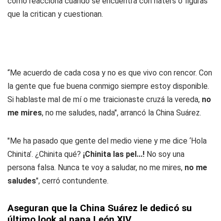
cómo reacciona cuando se encuentra con haters o figuras
que la critican y cuestionan.
“Me acuerdo de cada cosa y no es que vivo con rencor. Con
la gente que fue buena conmigo siempre estoy disponible.
Si hablaste mal de mí o me traicionaste cruzá la vereda,
no
me mires
, no me saludes, nada", arrancó la China Suárez.
"Me ha pasado que gente del medio viene y me dice ‘Hola
Chinita’. ¿Chinita qué?
¡Chinita las pel...!
No soy una
persona falsa. Nunca te voy a saludar, no me mires,
no me
saludes
", cerró contundente.
Aseguran que la China Suárez le dedicó su
último look al papa León XIV