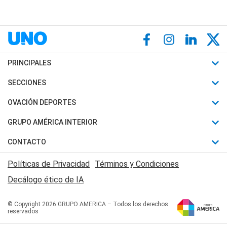
PRINCIPALES
Últimas Noticias
SECCIONES
Política
Horóscopo
OVACIÓN DEPORTES
Sociedad
Motores
Fútbol
GRUPO AMÉRICA INTERIOR
Policiales
Recetas
Mundial
Canal 7 en Vivo
CONTACTO
Judiciales
Trucos caseros
Automovilismo
Radio Nihuil
Acerca de Nosotros
Economia
Políticas de Privacidad
Términos y Condiciones
Series y Películas
Rugby
FM UNA
Contactanos
Decálogo ético de IA
Edictos y Solicitadas
Tenis
Radio Brava
Newsletter
Básquet
© Copyright 2026 GRUPO AMERICA – Todos los derechos
San Juan 8
reservados
Boxeo