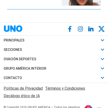
PRINCIPALES
Últimas Noticias
SECCIONES
Política
Horóscopo
OVACIÓN DEPORTES
Sociedad
Motores
Fútbol
GRUPO AMÉRICA INTERIOR
Policiales
Recetas
Mundial
Canal 7 en Vivo
CONTACTO
Judiciales
Trucos caseros
Automovilismo
Radio Nihuil
Acerca de Nosotros
Economia
Políticas de Privacidad
Términos y Condiciones
Series y Películas
Rugby
FM UNA
Contactanos
Decálogo ético de IA
Edictos y Solicitadas
Tenis
Radio Brava
Newsletter
Básquet
© Copyright 2026 GRUPO AMERICA – Todos los derechos