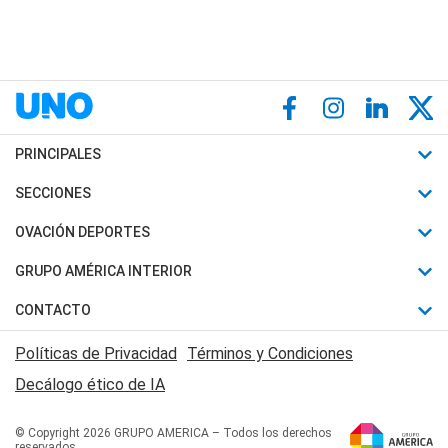
PRINCIPALES
Últimas Noticias
SECCIONES
Política
Horóscopo
OVACIÓN DEPORTES
Sociedad
Motores
Fútbol
GRUPO AMÉRICA INTERIOR
Policiales
Recetas
Mundial
Canal 7 en Vivo
CONTACTO
Judiciales
Trucos caseros
Automovilismo
Radio Nihuil
Acerca de Nosotros
Economia
Políticas de Privacidad
Términos y Condiciones
Series y Películas
Rugby
FM UNA
Contactanos
Decálogo ético de IA
Edictos y Solicitadas
Tenis
Radio Brava
Newsletter
Básquet
© Copyright 2026 GRUPO AMERICA – Todos los derechos
San Juan 8
reservados