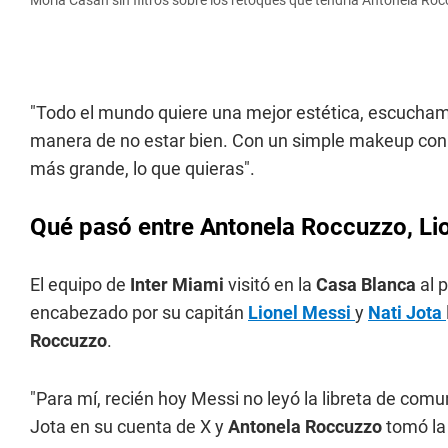
Moria Casán sin filtros sobre los retoques que tendría Antonela Ro
"Todo el mundo quiere una mejor estética, escucham
manera de no estar bien. Con un simple makeup con u
más grande, lo que quieras".
Qué pasó entre Antonela Roccuzzo, Lio
El equipo de
Inter Miami
visitó en la
Casa Blanca
al 
encabezado por su capitán
Lionel Messi
y
Nati Jota
Roccuzzo
.
"Para mí, recién hoy Messi no leyó la libreta de comu
Jota en su cuenta de X y
Antonela Roccuzzo
tomó la 