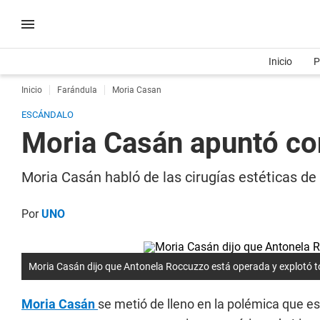
Inicio
P
Inicio
Farándula
Moria Casan
ESCÁNDALO
Moria Casán apuntó con
Moria Casán habló de las cirugías estéticas de
Por
UNO
Moria Casán dijo que Antonela Roccuzzo está operada y explotó t
Moria Casán
se metió de lleno en la polémica que es