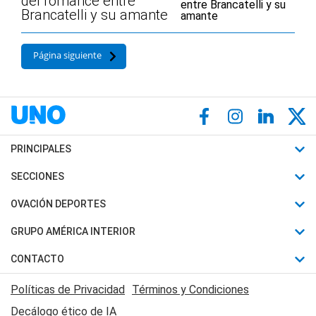
del romance entre
Brancatelli y su amante
Página siguiente
PRINCIPALES
Últimas Noticias
SECCIONES
Política
Horóscopo
OVACIÓN DEPORTES
Sociedad
Motores
Fútbol
GRUPO AMÉRICA INTERIOR
Policiales
Recetas
Mundial
Canal 7 en Vivo
CONTACTO
Judiciales
Trucos caseros
Automovilismo
Radio Nihuil
Acerca de Nosotros
Economia
Políticas de Privacidad
Términos y Condiciones
Series y Películas
Rugby
FM UNA
Contactanos
Decálogo ético de IA