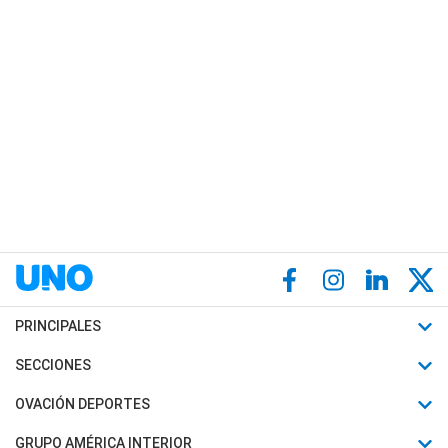
PRINCIPALES
Últimas Noticias
SECCIONES
Política
Horóscopo
OVACIÓN DEPORTES
Sociedad
Motores
Fútbol
GRUPO AMÉRICA INTERIOR