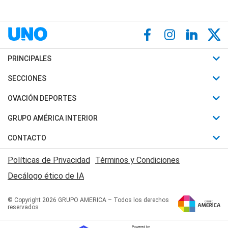
PRINCIPALES
Últimas Noticias
SECCIONES
Política
Horóscopo
OVACIÓN DEPORTES
Sociedad
Motores
Fútbol
GRUPO AMÉRICA INTERIOR
Policiales
Recetas
Mundial
Canal 7 en Vivo
CONTACTO
Judiciales
Trucos caseros
Automovilismo
Radio Nihuil
Acerca de Nosotros
Economia
Políticas de Privacidad
Términos y Condiciones
Series y Películas
Rugby
FM UNA
Contactanos
Decálogo ético de IA
Edictos y Solicitadas
Tenis
Radio Brava
Newsletter
Básquet
© Copyright 2026 GRUPO AMERICA – Todos los derechos
San Juan 8
reservados
Boxeo