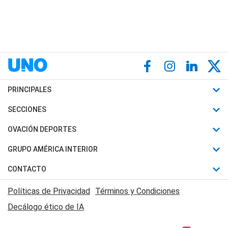
PRINCIPALES
Últimas Noticias
SECCIONES
Política
Horóscopo
OVACIÓN DEPORTES
Sociedad
Motores
Fútbol
GRUPO AMÉRICA INTERIOR
Policiales
Recetas
Mundial
Canal 7 en Vivo
CONTACTO
Judiciales
Trucos caseros
Automovilismo
Radio Nihuil
Acerca de Nosotros
Economia
Políticas de Privacidad
Términos y Condiciones
Series y Películas
Rugby
FM UNA
Contactanos
Decálogo ético de IA
Edictos y Solicitadas
Tenis
Radio Brava
Newsletter