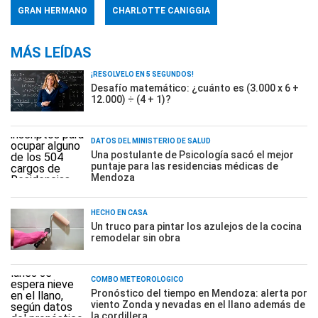
GRAN HERMANO
CHARLOTTE CANIGGIA
MÁS LEÍDAS
¡RESOLVELO EN 5 SEGUNDOS!
Desafío matemático: ¿cuánto es (3.000 x 6 +
12.000) ÷ (4 + 1)?
DATOS DEL MINISTERIO DE SALUD
Una postulante de Psicología sacó el mejor
puntaje para las residencias médicas de
Mendoza
HECHO EN CASA
Un truco para pintar los azulejos de la cocina
remodelar sin obra
COMBO METEOROLÓGICO
Pronóstico del tiempo en Mendoza: alerta por
viento Zonda y nevadas en el llano además de
la cordillera