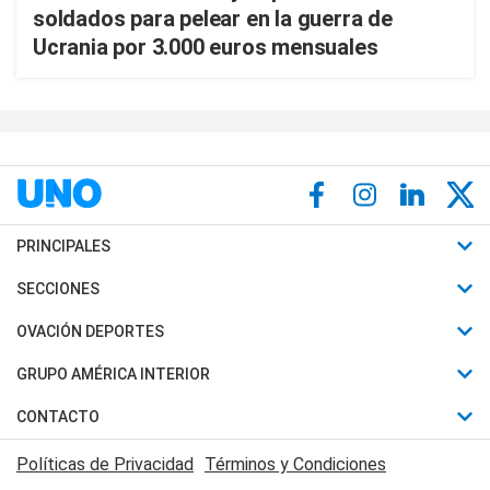
soldados para pelear en la guerra de
Ucrania por 3.000 euros mensuales
PRINCIPALES
Últimas Noticias
SECCIONES
Política
Horóscopo
OVACIÓN DEPORTES
Sociedad
Motores
Fútbol
GRUPO AMÉRICA INTERIOR
Policiales
Recetas
Mundial
Canal 7 en Vivo
CONTACTO
Judiciales
Trucos caseros
Automovilismo
Radio Nihuil
Acerca de Nosotros
Economia
Políticas de Privacidad
Términos y Condiciones
Series y Películas
Rugby
FM UNA