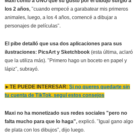
Maxi contó a UNO que su gusto por el dibujo surgió a
los 2 años,
"cuando empecé a garabatear mis primeros
animales, luego, a los 4 años, comencé a dibujar a
personajes de películas".
El pibe detalló que usa dos aplicaciones para sus
ilustraciones: PicsArt y Sketchbook
(esta última, aclaró
que la utiliza más). "Primero hago un boceto en papel y
lápiz", subrayó.
►TE PUEDE INTERESAR:
Si no queres quedarte sin
tu cuenta de TikTok, seguí estos consejos
Maxi no ha monetizado sus redes sociales "pero no
falta mucho para que lo haga",
explicó. "Igual gano algo
de plata con los dibujos", dijo luego.