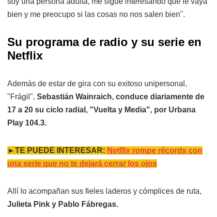
soy una persona adulta, me sigue interesando que le vaya
bien y me preocupo si las cosas no nos salen bien".
Su programa de radio y su serie en
Netflix
Además de estar de gira con su exitoso unipersonal,
"Frágil",
Sebastián Wainraich, conduce diariamente de
17 a 20 su ciclo radial, "Vuelta y Media", por Urbana
Play 104.3.
►TE PUEDE INTERESAR:
Netflix rompe récords con
una serie que no te dejará cerrar los ojos
Allí lo acompañan sus fieles laderos y cómplices de ruta,
Julieta Pink y Pablo Fábregas.