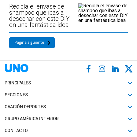
Recicla el envase de
shampoo que ibas a
desechar con este DIY
en una fantástica idea
Página siguiente
PRINCIPALES
Últimas Noticias
SECCIONES
Política
Horóscopo
OVACIÓN DEPORTES
Sociedad
Motores
Fútbol
GRUPO AMÉRICA INTERIOR
Policiales
Recetas
Mundial
Canal 7 en Vivo
CONTACTO
Judiciales
Trucos caseros